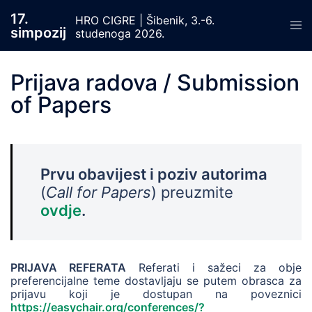
Skip
17.
to
HRO CIGRE | Šibenik, 3.-6.
Tog
simpozij
content
studenoga 2026.
men
Prijava radova / Submission
of Papers
Prvu obavijest i poziv autorima
(
Call for Papers
) preuzmite
ovdje
.
PRIJAVA REFERATA
Referati i sažeci za obje
preferencijalne teme dostavljaju se putem obrasca za
prijavu koji je dostupan na poveznici
https://easychair.org/conferences/?