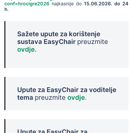
conf=hrocigre2026
najkasnije do
15.06.2026. do 24
h
.
Sažete upute za korištenje
sustava EasyChair
preuzmite
ovdje.
Upute za EasyChair za voditelje
tema
preuzmite
ovdje
.
Upute za EasyChair za